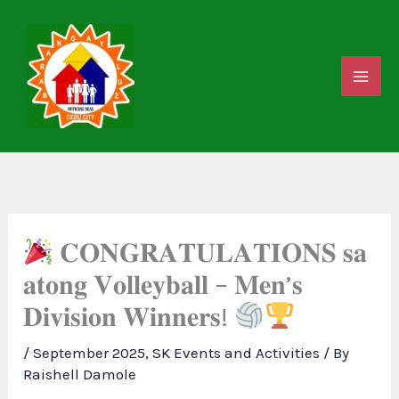
Skip
to
content
𝐂𝐎𝐍𝐆𝐑𝐀𝐓𝐔𝐋𝐀𝐓𝐈𝐎𝐍𝐒 𝐬𝐚
𝐚𝐭𝐨𝐧𝐠 𝐕𝐨𝐥𝐥𝐞𝐲𝐛𝐚𝐥𝐥 – 𝐌𝐞𝐧’𝐬
𝐃𝐢𝐯𝐢𝐬𝐢𝐨𝐧 𝐖𝐢𝐧𝐧𝐞𝐫𝐬!
/
September 2025
,
SK Events and Activities
/ By
Raishell Damole