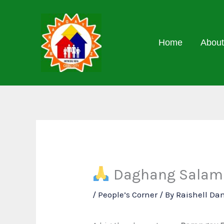
Skip
to
content
Home
About
Daghang Salamat
/
People’s Corner
/ By
Raishell Da