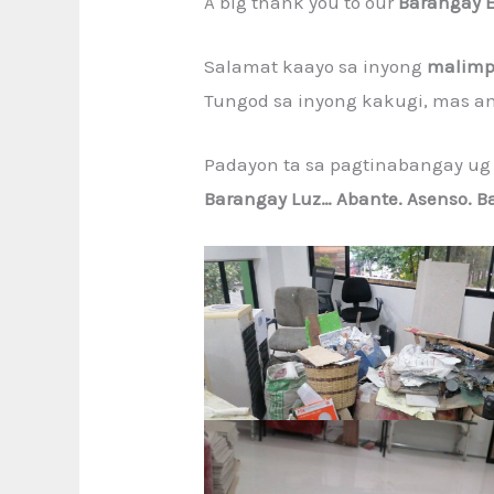
A big thank you to our
Barangay E
Salamat kaayo sa inyong
malimp
Tungod sa inyong kakugi, mas a
Padayon ta sa pagtinabangay ug
Barangay Luz… Abante. Asenso. B