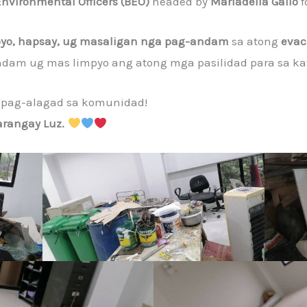
nvironmental Officers (BEO)
headed by
Mariadelia Gallo
f
yo, hapsay, ug masaligan nga pag-andam
sa atong
evac
ndam ug mas limpyo ang atong mga pasilidad para sa k
 pag-alagad sa komunidad!
arangay Luz.