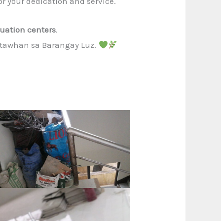
or your dedication and service.
uation centers
.
atawhan sa Barangay Luz.