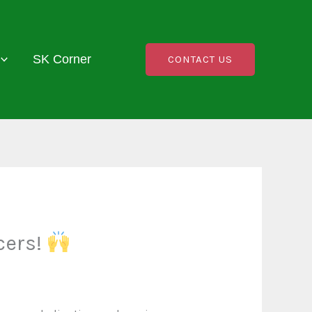
SK Corner
CONTACT US
cers!