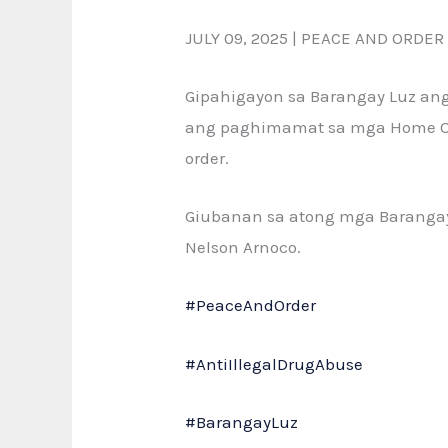
JULY 09, 2025 | PEACE AND ORD
Gipahigayon sa Barangay Luz a
ang paghimamat sa mga Home Owne
order.
Giubanan sa atong mga Barangay O
Nelson Arnoco.
#PeaceAndOrder
#AntiIllegalDrugAbuse
#BarangayLuz