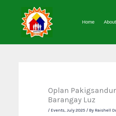
Skip
to
content
Home
About
Oplan Pakigsandur
Barangay Luz
/
Events
,
July 2025
/ By
Raishell 