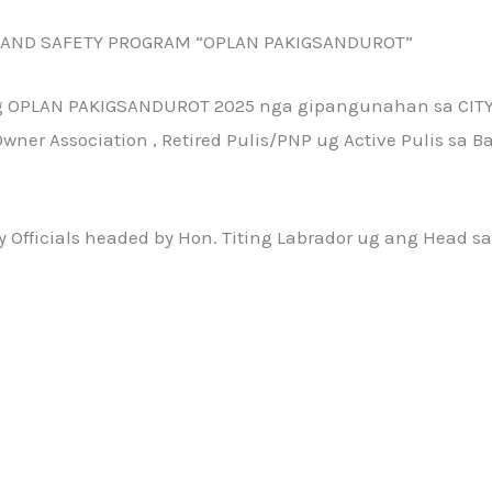
ER AND SAFETY PROGRAM “OPLAN PAKIGSANDUROT”
ng OPLAN PAKIGSANDUROT 2025 nga gipangunahan sa CIT
r Association , Retired Pulis/PNP ug Active Pulis sa B
fficials headed by Hon. Titing Labrador ug ang Head sa 