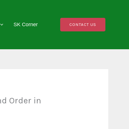
SK Corner
CONTACT US
d Order in